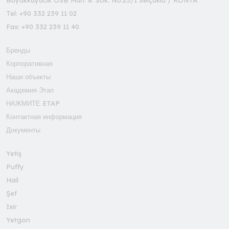
Büyükkayacık OSB Mah. 8. Sok. No:23/1 Selçuklu / KONYA
Tel: +90 332 239 11 02
Fax: +90 332 239 11 40
Бренды
Корпоративная
Наши объекты
Академия Этап
НАЖМИТЕ ETAP
Контактная информация
Документы
Yetiş
Puffy
Hail
Şef
Ixir
Yetgon