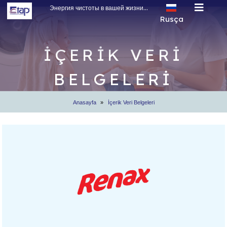
Энергия чистоты в вашей жизни...
Rusça
Türkçe
English
İÇERİK VERİ
Rusça
BELGELERİ
Arapça
Anasayfa
İçerik Veri Belgeleri