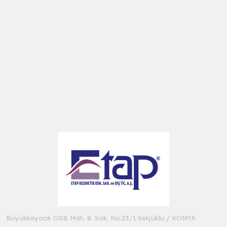
Büyükkayacık OSB Mah. 8. Sok. No:23/1 Selçuklu / KONYA